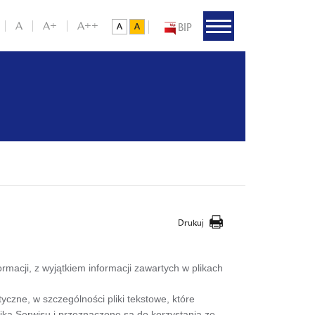
A
A+
A++
BIP
Drukuj
macji, z wyjątkiem informacji zawartych w plikach
tyczne, w szczególności pliki tekstowe, które
a Serwisu i przeznaczone są do korzystania ze