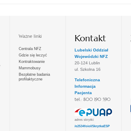
Kontakt
Ważne linki
Centrala NFZ
Lubelski Oddział
Gdzie się leczyć
Wojewódzki NFZ
Kontraktowanie
20-124 Lublin
e
Mammobusy
ul. Szkolna 16
Bezpłatne badania
profilaktyczne
Telefoniczna
Informacja
Pacjenta
tel.: 800 190 590
adres skrytki:
/e2534foiol/SkrytkaESP