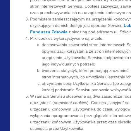
stron internetowych Serwisu. Cookies zazwyczaj zawier
czas przechowywania ich na urządzeniu końcowym ora
Podmiotem zamieszczającym na urządzeniu końcowym 
uzyskującym do nich dostęp jest operator Serwisu
Lub
Funduszu Zdrowia
z siedzibą pod adresem ul. Szkol
Pliki cookies wykorzystywane są w celu:
dostosowania zawartości stron internetowych Se
optymalizacji korzystania ze stron internetowych
urządzenie Użytkownika Serwisu i odpowiednio 
jego indywidualnych potrzeb;
tworzenia statystyk, które pomagają zrozumieć,
stron internetowych, co umożliwia ulepszanie ich 
utrzymanie sesji Użytkownika Serwisu (po zalogo
każdej podstronie Serwisu ponownie wpisywać lo
W ramach Serwisu stosowane są dwa zasadnicze rodzaj
oraz „stałe” (
persistent cookies
). Cookies „sesyjne” s
urządzeniu końcowym Użytkownika do czasu wylogowan
wyłączenia oprogramowania (przeglądarki internetowej
urządzeniu końcowym Użytkownika przez czas określon
usunięcia przez Użytkownika.