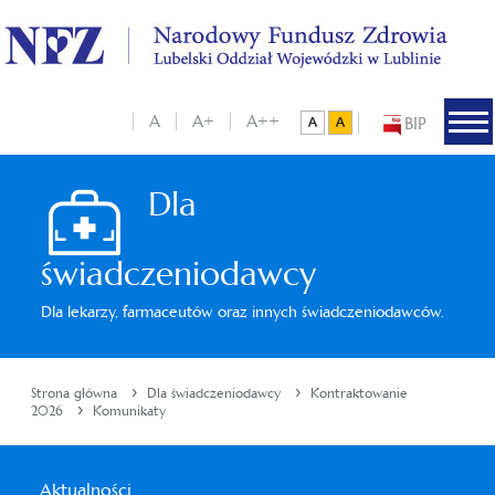
A
A+
A++
BIP
Dla
świadczeniodawcy
Dla lekarzy, farmaceutów oraz innych świadczeniodawców.
›
›
Strona główna
Dla świadczeniodawcy
Kontraktowanie
›
2026
Komunikaty
Aktualności