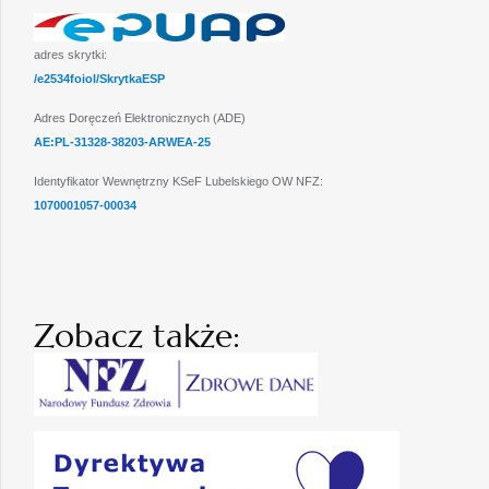
adres skrytki:
/e2534foiol/SkrytkaESP
Adres Doręczeń Elektronicznych (ADE)
AE:PL-31328-38203-ARWEA-25
Identyfikator Wewnętrzny KSeF Lubelskiego OW NFZ:
1070001057-00034
Zobacz także: