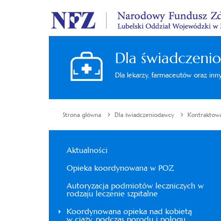
Dla świadczeni
Dla lekarzy, farmaceutów oraz in
›
›
Strona główna
Dla świadczeniodawcy
Kontraktowa
Aktualności
Opieka koordynowana w POZ
Autoryzacja podmiotów leczniczych w
rodzaju leczenie szpitalne
Koordynowana opieka nad kobietą
w ciąży, podczas porodu i połogu