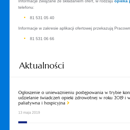
Informacje związane ze składaniem ofert, w rodzaju
opieka 
telefonu:
81 531 05 40
Informacje w zakresie aplikacji ofertowej przekazują Pracown
81 531 06 66
Aktualności
Ogłoszenie o unieważnieniu postępowania w trybie kon
udzielanie świadczeń opieki zdrowotnej w roku 2019 i 
paliatywna i hospicyjna
13 maja 2019