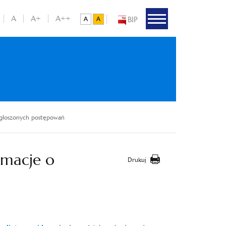
A
A+
A++
BIP
ogłoszonych postępowań
rmacje o
Drukuj