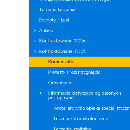
Terminy Leczenia
Recepty / Leki
Apteki
Kontraktowanie 2026
Kontraktowanie 2025
Komunikaty
Protesty i rozstrzygnięcia
Odwołania
Informacje dotyczące ogłoszonych
postępowań
Ambulatoryjna opieka specjalistyczn
Leczenie stomatologiczne
Leczenie szpitalne