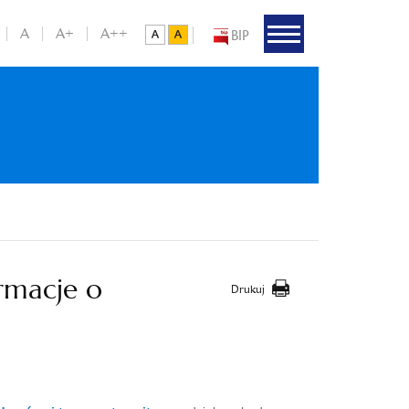
A
A+
A++
BIP
rmacje o
Drukuj