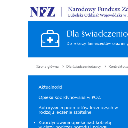
Dla świadczeni
Dla lekarzy, farmaceutów oraz in
›
›
Strona główna
Dla świadczeniodawcy
Kontraktow
Aktualności
Opieka koordynowana w POZ
Autoryzacja podmiotów leczniczych w
rodzaju leczenie szpitalne
Koordynowana opieka nad kobietą
w ciąży, podczas porodu i połogu