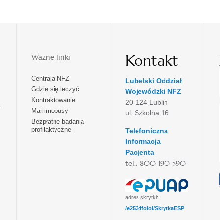
Kontakt
Ważne linki
Centrala NFZ
Lubelski Oddział
Gdzie się leczyć
Wojewódzki NFZ
Kontraktowanie
20-124 Lublin
e
Mammobusy
ul. Szkolna 16
Bezpłatne badania
profilaktyczne
Telefoniczna
Informacja
Pacjenta
tel.: 800 190 590
adres skrytki:
/e2534foiol/SkrytkaESP