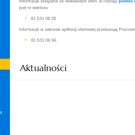
Informacje związane ze składaniem ofert, w rodzaju
pomoc d
pod nr telefonu:
81 531 05 05
Informacje w zakresie aplikacji ofertowej przekazują Pracown
81 531 06 66
Aktualności
a