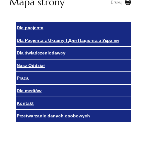
Mapa strony
Drukuj
Dla pacjenta
Dla Pacjenta z Ukrainy l Для Пацієнта з України
Dla świadczeniodawcy
Nasz Oddział
Praca
Dla mediów
Kontakt
Przetwarzanie danych osobowych