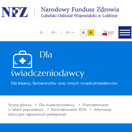
A
A+
A++
BIP
Dla
świadczeniodawcy
Dla lekarzy, farmaceutów oraz innych świadczeniodawców.
›
›
Strona główna
Dla świadczeniodawcy
Kontraktowanie
›
›
w latach poprzednich
Kontraktowanie 2018
Informacje
dotyczące ogłoszonych postępowań