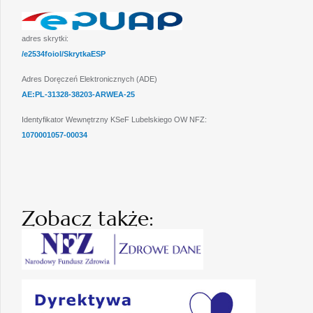
adres skrytki:
/e2534foiol/SkrytkaESP
Adres Doręczeń Elektronicznych (ADE)
AE:PL-31328-38203-ARWEA-25
Identyfikator Wewnętrzny KSeF Lubelskiego OW NFZ:
1070001057-00034
Zobacz także: