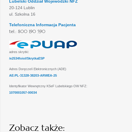
Lubelski Oddział Wojewódzki NFZ
20-124 Lublin
ul. Szkolna 16
Telefoniczna Informacja Pacjenta
tel.: 800 190 590
adres skrytki:
/e2534foiol/SkrytkaESP
Adres Doręczeń Elektronicznych (ADE)
AE:PL-31328-38203-ARWEA-25
Identyfikator Wewnętrzny KSeF Lubelskiego OW NFZ:
1070001057-00034
Zobacz także: