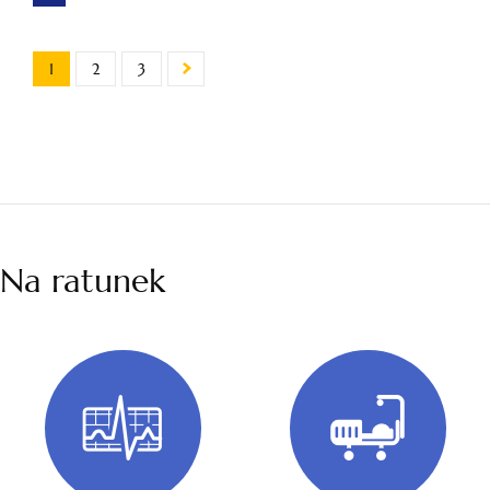
1
2
3
Na ratunek