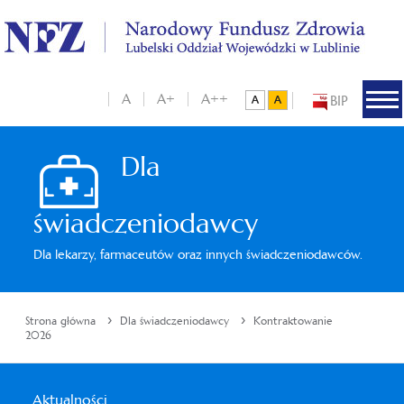
A
A+
A++
BIP
Dla
świadczeniodawcy
Dla lekarzy, farmaceutów oraz innych świadczeniodawców.
›
›
Strona główna
Dla świadczeniodawcy
Kontraktowanie
2026
Aktualności