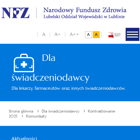
A
A+
A++
BIP
Dla
świadczeniodawcy
Dla lekarzy, farmaceutów oraz innych świadczeniodawców.
›
›
Strona główna
Dla świadczeniodawcy
Kontraktowanie
›
2025
Komunikaty
Aktualności