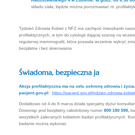
Radziszewskiego 4 w Lublinie. W godz. od 8:30 do
składu ciała, będzie można porozmawiać nt. profilakty
Tydzień Zdrowia Kobiet z NFZ ma zachęcić mieszkanki nasz
profilaktycznych, w tym do cytologii dającej szansę na wczes
regularnej mammografii, która pozwala wcześnie wykryć zmia
bezpłatne i bez skierowania.
Świadoma, bezpieczna ja
Akcja profilaktyczna ma na celu ochronę zdrowia i życia.
pacjent.gov.pl:
https://pacjent.gov.pl/tydzien-zdrowia-kobie
Dodatkowo od 4 do 8 marca działa specjalny dyżur konsult
Dzwoniąc pod bezpłatny całodobowy numer
800 190 590,
ka
wszystkich zalecanych kobietom badań profilaktycznych. Kon
badanie można wykonać.