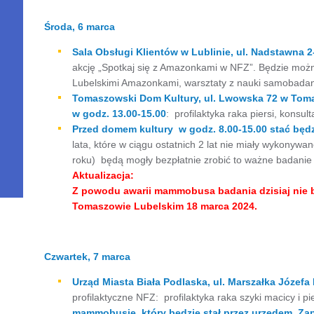
Środa, 6 marca
Sala Obsługi Klientów w Lublinie, ul. Nadstawna 2
akcję „Spotkaj się z Amazonkami w NFZ”. Będzie można
Lubelskimi Amazonkami, warsztaty z nauki samobadani
Tomaszowski Dom Kultury, ul. Lwowska 72 w Tom
w godz. 13.00-15.00
: profilaktyka raka piersi, konsult
Przed domem kultury w godz. 8.00-15.00 stać będ
lata, które w ciągu ostatnich 2 lat nie miały wykonywa
roku) będą mogły bezpłatnie zrobić to ważne badanie
Aktualizacja:
Z powodu awarii mammobusa badania dzisiaj ni
Tomaszowie Lubelskim 18 marca 2024.
Czwartek, 7 marca
Urząd Miasta Biała Podlaska, ul.
Marszałka Józefa 
profilaktyczne NFZ: profilaktyka raka szyki macicy i 
mammobusie, który będzie stał przez urzędem. Za