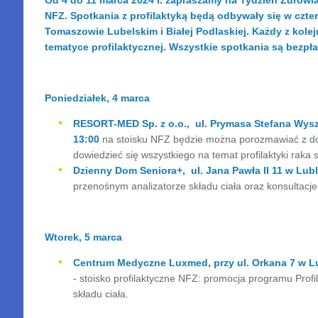
Od 4 do 11 marca 2024 r. zapraszamy na Tydzień Zdrow
NFZ. Spotkania z profilaktyką będą odbywały się w czte
Tomaszowie Lubelskim i Białej Podlaskiej. Każdy z kole
tematyce profilaktycznej.
Wszystkie spotkania są bezpła
Poniedziałek, 4 marca
RESORT-MED Sp. z o.o., ul. Prymasa Stefana Wys
13:00
na stoisku NFZ będzie można porozmawiać z dorad
dowiedzieć się wszystkiego na temat profilaktyki raka
Dzienny Dom Seniora+, ul. Jana Pawła II 11 w Lubl
przenośnym analizatorze składu ciała oraz konsultacje z
Wtorek, 5 marca
Centrum Medyczne Luxmed, przy ul. Orkana 7 w Lu
- stoisko profilaktyczne NFZ: promocja programu Prof
składu ciała.