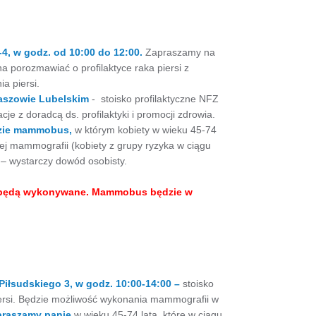
-4, w godz. od 10:00 do 12:00.
Zapraszamy na
 porozmawiać o profilaktyce raka piersi z
a piersi.
aszowie Lubelskim
- stoisko profilaktyczne NFZ
acje z doradcą ds. profilaktyki i promocji zdrowia.
zie
mammobus,
w którym kobiety w wieku 45-74
nej mammografii (kobiety z grupy ryzyka w ciągu
 – wystarczy dowód osobisty.
e będą wykonywane. Mammobus będzie w
Piłsudskiego 3, w godz. 10:00-14:00 –
stoisko
piersi. Będzie możliwość wykonania mammografii w
praszamy panie
w wieku 45-74 lata, które w ciągu