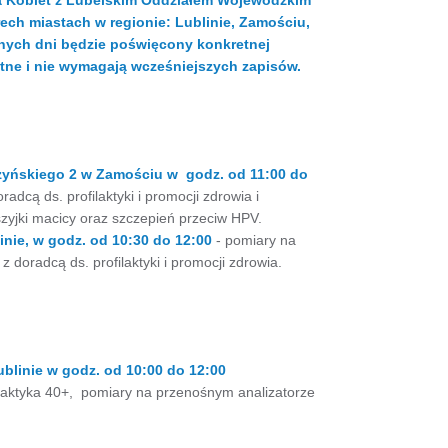
ia Kobiet z Lubelskim Oddziałem Wojewódzkim
rech miastach w regionie: Lublinie, Zamościu,
jnych dni będzie poświęcony konkretnej
tne i nie wymagają wcześniejszych zapisów.
zyńskiego 2 w Zamościu w godz. od 11:00 do
cą ds. profilaktyki i promocji zdrowia i
 szyjki macicy oraz szczepień przeciw HPV.
inie, w godz. od 10:30 do 12:00
- pomiary na
 doradcą ds. profilaktyki i promocji zdrowia.
blinie w godz. od 10:00 do 12:00
ilaktyka 40+, pomiary na przenośnym analizatorze