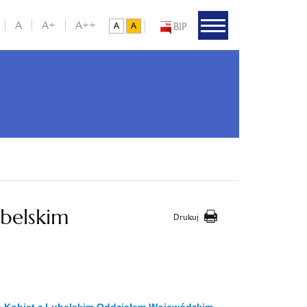
A
A+
A++
BIP
ubelskim
Drukuj