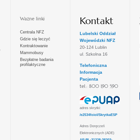
Kontakt
Ważne linki
Centrala NFZ
Lubelski Oddział
Gdzie się leczyć
Wojewódzki NFZ
Kontraktowanie
20-124 Lublin
e
Mammobusy
ul. Szkolna 16
Bezpłatne badania
profilaktyczne
Telefoniczna
Informacja
Pacjenta
tel.: 800 190 590
adres skrytki:
/e2534foiol/SkrytkaESP
Adres Doręczeń
Elektronicznych (ADE)
AE:PL-31328-38203-