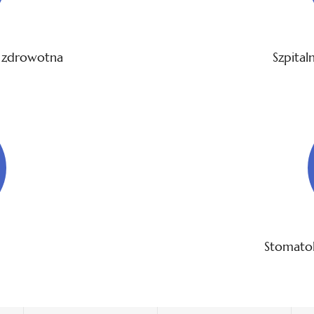
a zdrowotna
Szpita
Stomato