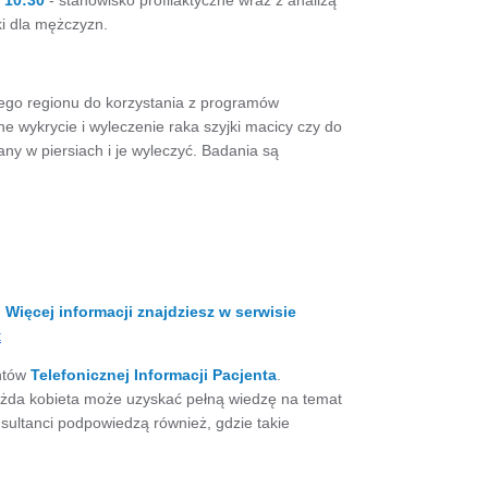
 10:30
- stanowisko profilaktyczne wraz z analizą
ki dla mężczyzn.
ego regionu do korzystania z programów
ne wykrycie i wyleczenie raka szyjki macicy czy do
ny w piersiach i je wyleczyć. Badania są
 Więcej informacji znajdziesz w serwisie
t
antów
Telefonicznej Informacji Pacjenta
.
żda kobieta może uzyskać pełną wiedzę na temat
sultanci podpowiedzą również, gdzie takie