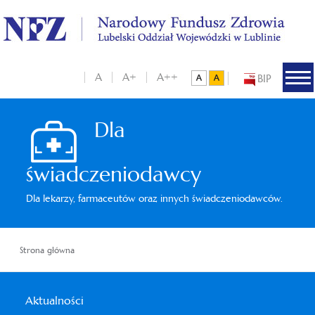
A
A+
A++
BIP
Dla
świadczeniodawcy
Dla lekarzy, farmaceutów oraz innych świadczeniodawców.
Strona główna
Aktualności