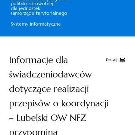
polityki zdrowotnej
dla jednostek
samorządu terytorialnego
Systemy informatyczne
Informacje dla
Drukuj
świadczeniodawców
dotyczące realizacji
przepisów o koordynacji
– Lubelski OW NFZ
przypomina